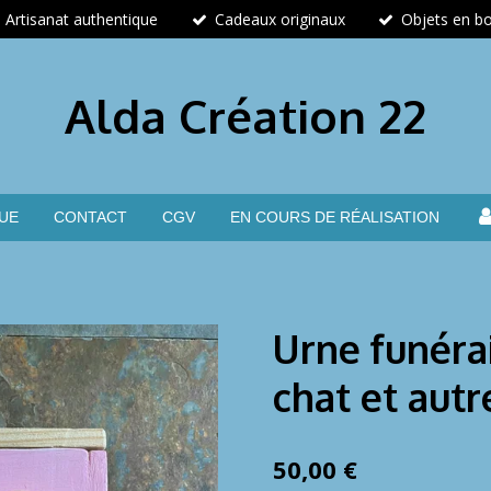
Artisanat authentique
Cadeaux originaux
Objets en bo
Alda Création 22
UE
CONTACT
CGV
EN COURS DE RÉALISATION
Urne funérai
chat et autr
50,00 €