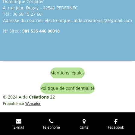
Dominique Corlouër
4, rue Jean Dugay – 22540 PEDERNEC
Tél : 06 58 15 27 60
Adresse du courrier électronique : alda.creations22@gmail.com
N° Siret :
981 535 446 00018
Mentions légales
Politique de confidentialité
© 2024 Alda
Créations
22
Propulsé par
Webador
E-mail
Téléphone
Carte
Facebook