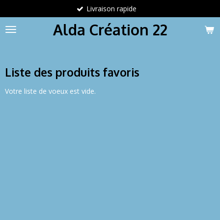
Livraison rapide
Passer
au
Alda Création 22
contenu
principal
Liste des produits favoris
Votre liste de voeux est vide.